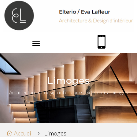

Limoges
Architecture et design intérieur et extérieur à Limoges
Accueil
Limoges

5